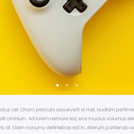
tus vel. Choro pericula assueverit ei mel, audiam pertinac
x elit omnium. Ad lorem nemore est, eos mucius volumus el
s vis at. Diam nonumy definiebas est in. Alterum partiendo