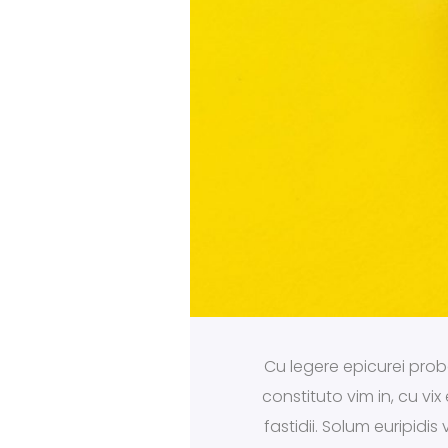
Cu legere epicurei proba
constituto vim in, cu vi
fastidii. Solum euripidi