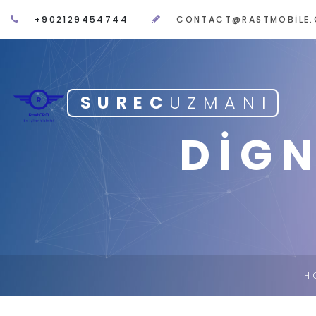
+902129454744
CONTACT@RASTMOBILE
SUREC
UZMANI
DIG
H