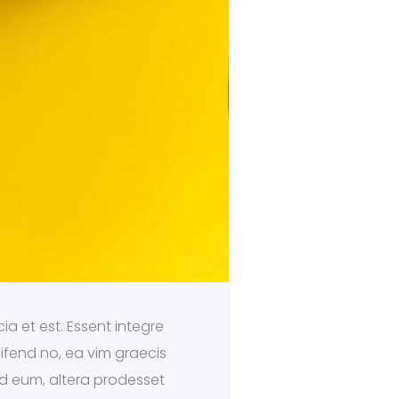
ia et est. Essent integre
eifend no, ea vim graecis
 ad eum, altera prodesset