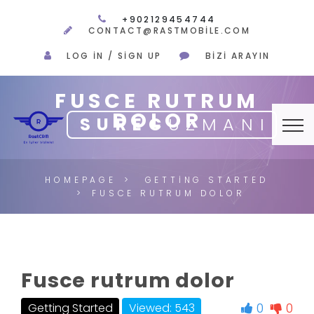
+902129454744
CONTACT@RASTMOBILE.COM
LOG IN / SIGN UP
BIZI ARAYIN
FUSCE RUTRUM
DOLOR
SUREC
UZMANI
HOMEPAGE
GETTING STARTED
FUSCE RUTRUM DOLOR
Fusce rutrum dolor
0
0
Getting Started
Viewed: 543