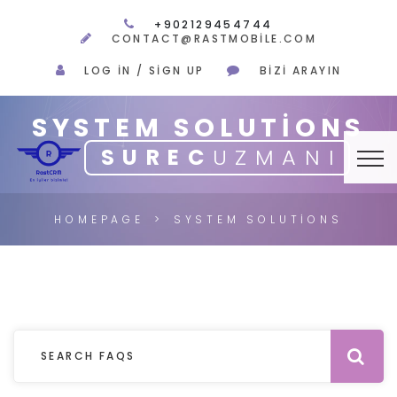
+902129454744
CONTACT@RASTMOBILE.COM
LOG IN / SIGN UP
BIZI ARAYIN
SYSTEM SOLUTIONS
SUREC
UZMANI
HOMEPAGE
SYSTEM SOLUTIONS
Se