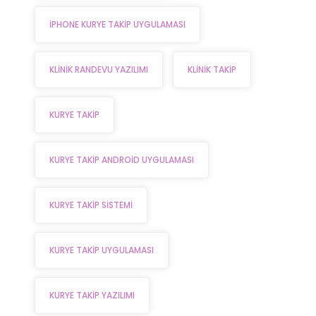
IPHONE KURYE TAKIP UYGULAMASI
KLINIK RANDEVU YAZILIMI
KLINIK TAKIP
KURYE TAKIP
KURYE TAKIP ANDROID UYGULAMASI
KURYE TAKIP SISTEMI
KURYE TAKIP UYGULAMASI
KURYE TAKIP YAZILIMI