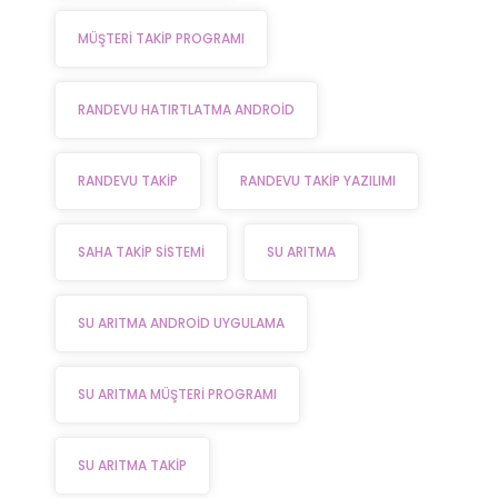
MÜŞTERI TAKIP PROGRAMI
RANDEVU HATIRTLATMA ANDROID
RANDEVU TAKIP
RANDEVU TAKIP YAZILIMI
SAHA TAKIP SISTEMI
SU ARITMA
SU ARITMA ANDROID UYGULAMA
SU ARITMA MÜŞTERI PROGRAMI
SU ARITMA TAKIP